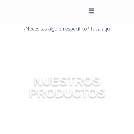
contenido
Saltar
al
¿Necesitas algo en específico? Toca aquí
contenido
NUESTROS
PRODUCTOS