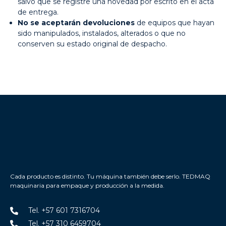
salvo que se registre una novedad por escrito en el acta
de entrega.
No se aceptarán devoluciones
de equipos que hayan
sido manipulados, instalados, alterados o que no
conserven su estado original de despacho.
Cada producto es distinto. Tu máquina también debe serlo. TEDMAQ
maquinaria para empaque y producción a la medida.
Tel. +57 601 7316704
Tel. +57 310 6459704