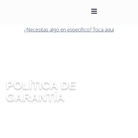
contenido
Saltar
al
¿Necesitas algo en específico? Toca aquí
contenido
POLÍTICA DE
GARANTÍA