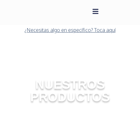
contenido
Saltar
al
¿Necesitas algo en específico? Toca aquí
contenido
NUESTROS
PRODUCTOS