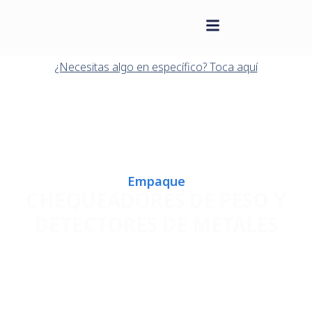
contenido
Saltar
al
¿Necesitas algo en específico? Toca aquí
contenido
Empaque
CHEQUEADORES DE PESO Y
DETECTORES DE METALES