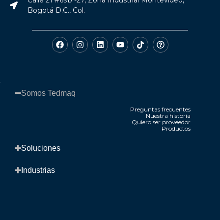
Calle 21 #69b -27, Zona Industrial Montevideo,
Bogotá D.C., Col.
Somos Tedmaq​
Preguntas frecuentes
Nuestra historia
Quiero ser proveedor
Productos
.
Soluciones​
Industrias​