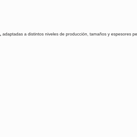
n las Formadoras de Arepas
r la calidad, nuestras Formadoras
de Arepas
son la solución 
e calidad inigualables.
Arepas,
adaptadas a distintos niveles de producción, tamaños 