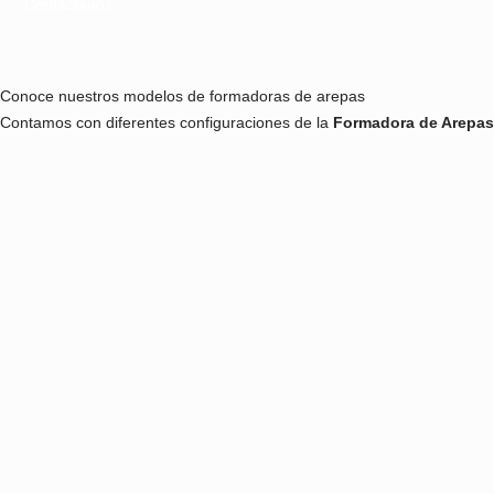
Hablar con un especialista
Automatiza sus Producciones y Aumenten sus Capacidades co
Si buscas aumentar la capacidad de producción sin compromete
milimétrica, esta máquina garantiza consistencia y estándares d
Contáctanos
Conoce nuestros modelos de formadoras de arepas
Contamos con diferentes configuraciones de la
Formadora de 