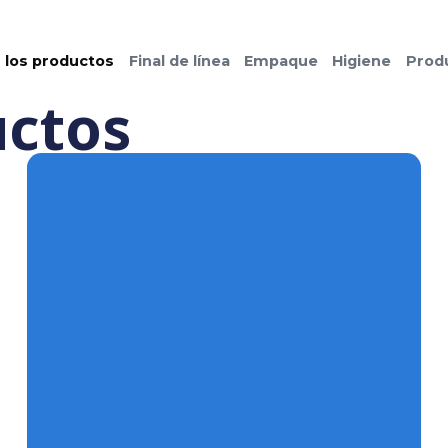
Todos los productos
Final de línea
Empaque
Hig
ductos