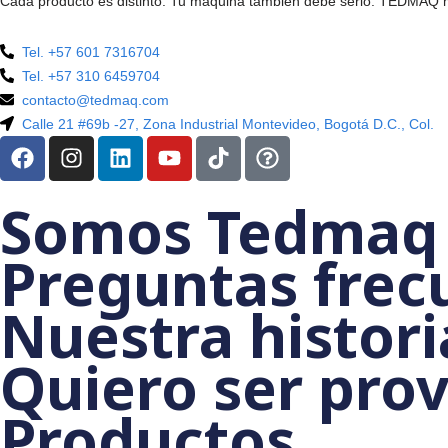
Cada producto es distinto. Tu máquina también debe serlo. T
Tel. +57 601 7316704
Tel. +57 310 6459704