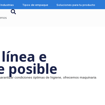
Industrias
Tipos de empaque
Soluciones 
Contáctenos
de línea e
hace posible
eciso, hasta garantizar condiciones óptimas de higiene, ofrec