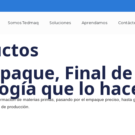
Somos Tedmaq
Soluciones
Aprendamos
ductos
mpaque, Final 
ología que lo 
 transformación de materias primas, pasando por el empaque pr
tu línea de producción.