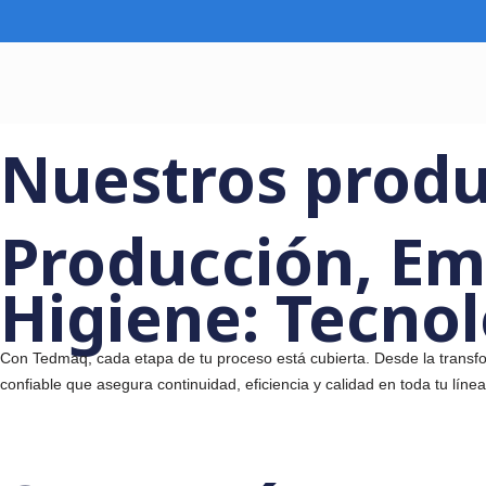
contenido
Saltar
al
contenido
Nuestros pro
Producción, E
Higiene: Tecn
Con Tedmaq, cada etapa de tu proceso está cubierta. Desde la
confiable que asegura continuidad, eficiencia y calidad en toda 