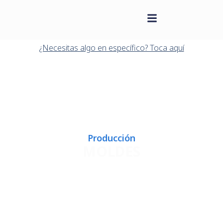
contenido
Saltar
al
¿Necesitas algo en específico? Toca aquí
contenido
Producción
MOLDES