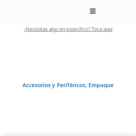
contenido
Saltar
al
¿Necesitas algo en específico? Toca aquí
contenido
Accesorios y Periféricos
,
Empaque
BANDA DE SALIDA