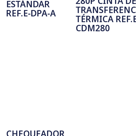
280P CINTA D
ESTÁNDAR
TRANSFERENC
REF.E-DPA-A
TÉRMICA REF.E
CDM280
Leer Más
Leer Más
CHEQUEADOR