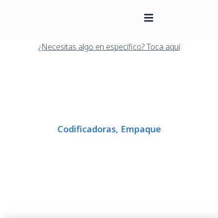
contenido
Saltar
al
¿Necesitas algo en específico? Toca aquí
contenido
Codificadoras
,
Empaque
CODIFICADORAS THERMAL
TRANSFER