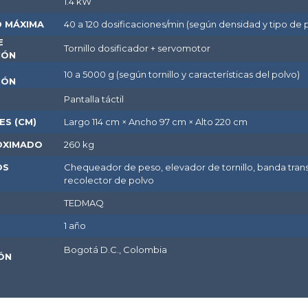
rísticas del producto
lo
DOSIFICADORA DE POLVOS ESTÁNDAR 
TE DE
220 V / 60 Hz
ENTACIÓN
ENCIA
1.4 kW
CIDAD MÁXIMA
40 a 120 dosificaciones/min (según densi
EMA DE
Tornillo dosificador + servomotor
FICACIÓN
GO DE
10 a 5000 g (según tornillo y característic
FICACIÓN
RFAZ
Pantalla táctil
NSIONES (CM)
Largo 114 cm × Ancho 97 cm × Alto 220 c
O APROXIMADO
260 kg
ESORIOS
Chequeador de peso, elevador de tornill
UIDOS
recolector de polvo