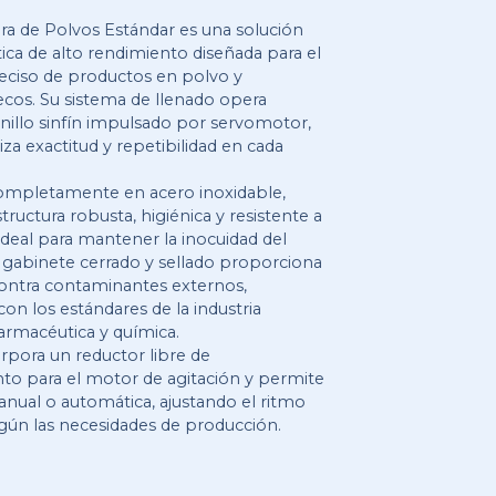
La Dosificadora de Polvos Estándar es una solución
semiautomática de alto rendimiento diseñada para el
dosificado preciso de productos en polvo y
granulados secos. Su sistema de llenado opera
mediante tornillo sinfín impulsado por servomotor,
lo que garantiza exactitud y repetibilidad en cada
dosificación.
Construida completamente en acero inoxidable,
ofrece una estructura robusta, higiénica y resistente a
la corrosión, ideal para mantener la inocuidad del
producto. Su gabinete cerrado y sellado proporciona
protección contra contaminantes externos,
cumpliendo con los estándares de la industria
alimentaria, farmacéutica y química.
Además, incorpora un reductor libre de
mantenimiento para el motor de agitación y permite