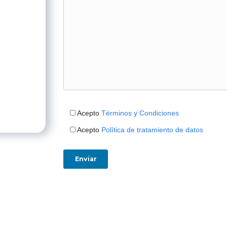
Celular
*
País
*
Empresa
*
¿Cuál
Mensaje
*