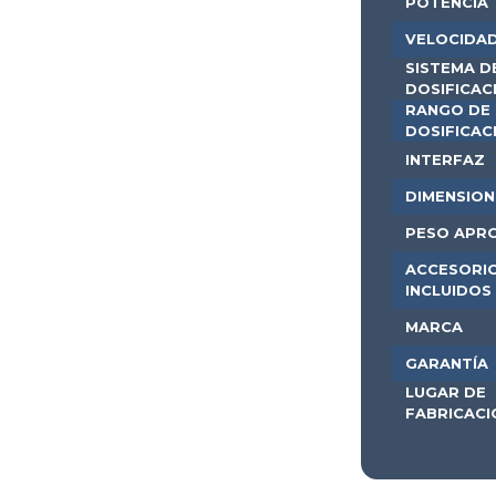
Caracte
Mode
FUEN
ALIM
POT
VELO
SIST
DOSI
RAN
DOSI
INTE
DIME
PES
ACC
INCL