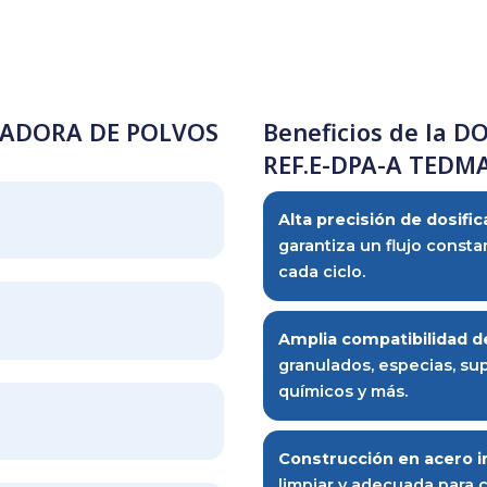
CA
TEDMAQ
ANTÍA
1 año
R DE
Bogotá D.C., Colombia
ICACIÓN
DOSIFICADORA DE POLVOS
Beneficio
REF.E-DPA
ados
Alta precisió