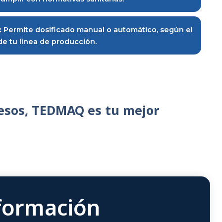
flujo constante y exacto, reduciendo el margen de er
tibilidad de productos:
Ideal para polvos ultrafinos,
especias, suplementos, café, productos farmacéuticos
ás.
 en acero inoxidable 304:
Resistente a la corrosión, f
cuada para cumplir con normativas sanitarias.
to versátil:
Permite dosificado manual o automático
matización de tu línea de producción.