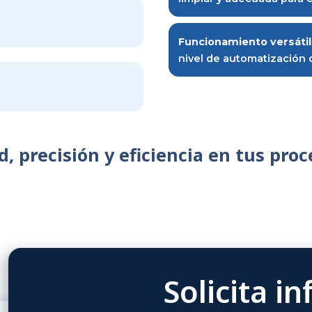
garantiza un 
cada ciclo.
Amplia compa
granulados, 
químicos y m
les
Construcción
limpiar y ade
Funcionamien
nivel de auto