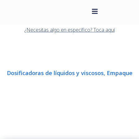
contenido
Saltar
al
¿Necesitas algo en específico? Toca aquí
contenido
Dosificadoras de líquidos y viscosos
,
Empaque
DOSIFICADORA LÍQUIDOS 2
PISTONES 100 – 1000
CONEXIÓN TANQUE REF.E-
DL2CT1000