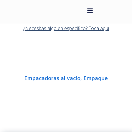
contenido
Saltar
al
¿Necesitas algo en específico? Toca aquí
contenido
Empacadoras al vacío
,
Empaque
EMPACADORA AL VACÍO 800
EN L REF.E-VP8001C