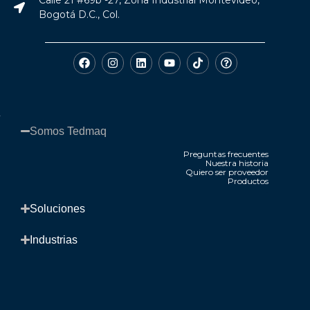
Calle 21 #69b -27, Zona Industrial Montevideo,
Bogotá D.C., Col.
Somos Tedmaq​
Preguntas frecuentes
Nuestra historia
Quiero ser proveedor
Productos
.
Soluciones​
Industrias​