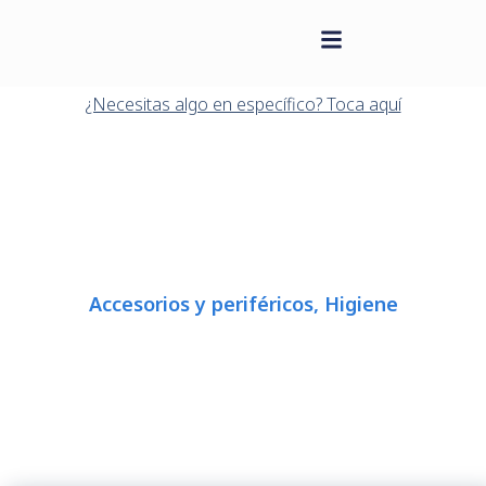
contenido
Saltar
al
¿Necesitas algo en específico? Toca aquí
contenido
Accesorios y periféricos
,
Higiene
TRAMPA DE GRASA P-TRGRA