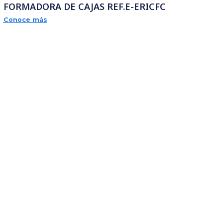
 CON
EMPACADORA ROBÓTICA INTEGR
 REF.E-
FORMADORA DE CAJAS REF.E-ERIC
Conoce más