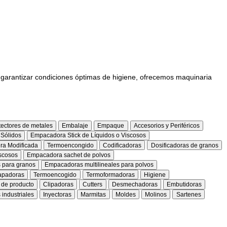
Somos Tedmaq
Soluciones
Aprendamos
reciso, hasta garantizar condiciones óptimas de higiene, ofre
s de peso y detectores de metales
Embalaje
Empaque
Accesorio
ick de Granos o Sólidos
Empacadora Stick de Líquidos o Viscosos
o Skin o Atmósfera Modificada
Termoencongido
Codificadoras
Do
de líquidos o viscosos
Empacadora sachet de polvos
as multilineales para granos
Empacadoras multilineales para polvos
e inducción
Tapadoras
Termoencogido
Termoformadoras
Higi