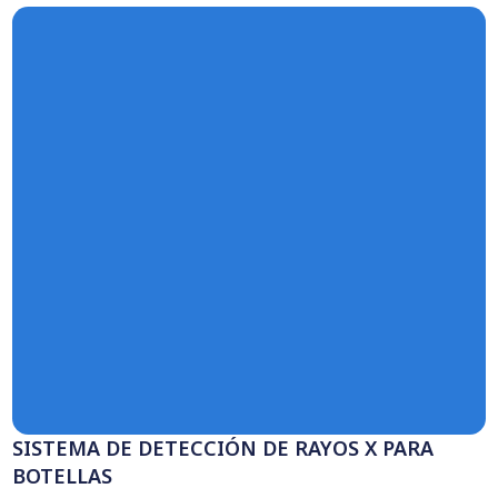
tillas
Accesorios y periféricos
Producción
Amarradoras
Carros
adoras de hamburguesa
Formadoras de salchichas
Hiladoras maxil
 los productos