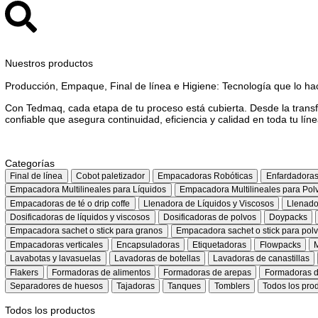
Nuestros productos
Producción, Empaque, Final de línea e Higiene: Tecnología qu
Con Tedmaq, cada etapa de tu proceso está cubierta. Desde l
confiable que asegura continuidad, eficiencia y calidad en toda
Categorías
Final de línea
Cobot paletizador
Empacadoras Robóticas
Enfa
Empacadora Multilineales para Líquidos
Empacadora Multilineales 
Empacadoras de té o drip coffe
Llenadora de Líquidos y Viscosos
Dosificadoras de líquidos y viscosos
Dosificadoras de polvos
Doy
Empacadora sachet o stick para granos
Empacadora sachet o stick p
Empacadoras verticales
Encapsuladoras
Etiquetadoras
Flowp