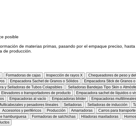
e lo hace posible
a transformación de materias primas, pasando por el empaque p
 tu línea de producción.
rdadoras
Formadoras de cajas
Inspección de rayos X
Chequeadore
para Polvos
Empacadora Sachet de Granos o Sólidos
Empacadora St
Llenadora y Selladoras de Tubos Colapsibles
Selladoras Bandejas Tip
packs
Elevadores o transportadores de producto
Empacadora sachet 
ara polvos
Empacadoras al vacío
Empacadoras blister
Empacador
acks
Multicabezales y pesadores líneales
Selladoras
Selladoras d