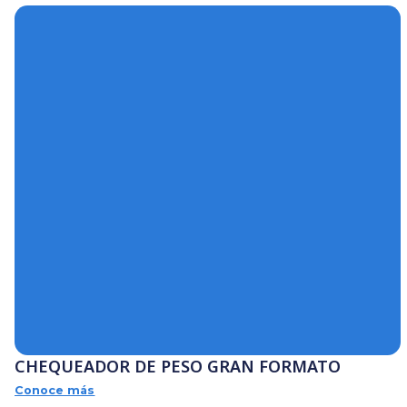
Lavabotas y lavasuelas
Lavadoras de botellas
Lavadoras de canas
Flakers
Formadoras de alimentos
Formadoras de arepas
Form
Separadores de huesos
Tajadoras
Tanques
Tomblers
Todos
Todos los productos