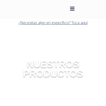
contenido
Saltar
al
¿Necesitas algo en específico? Toca aquí
contenido
NUESTROS
PRODUCTOS