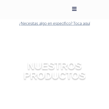
contenido
Saltar
al
¿Necesitas algo en específico? Toca aquí
contenido
NUESTROS
PRODUCTOS