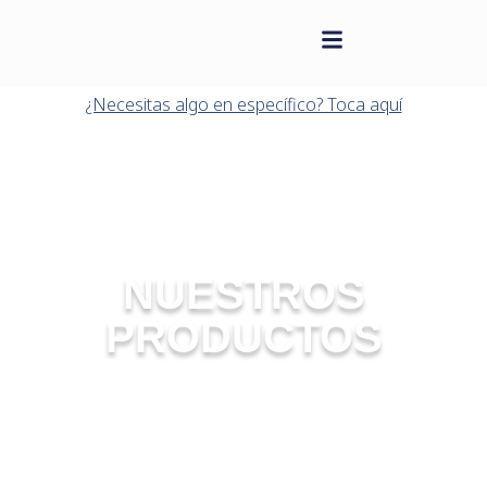
contenido
Saltar
al
¿Necesitas algo en específico? Toca aquí
contenido
NUESTROS
PRODUCTOS