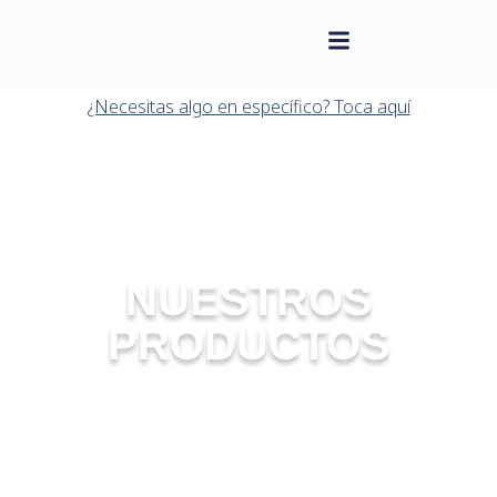
contenido
Saltar
al
¿Necesitas algo en específico? Toca aquí
contenido
NUESTROS
PRODUCTOS