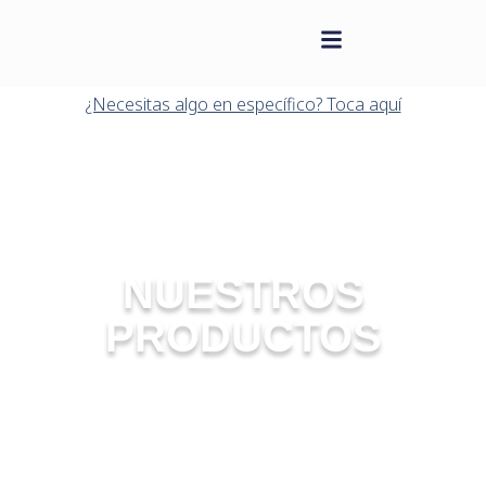
contenido
Saltar
al
¿Necesitas algo en específico? Toca aquí
contenido
NUESTROS
PRODUCTOS