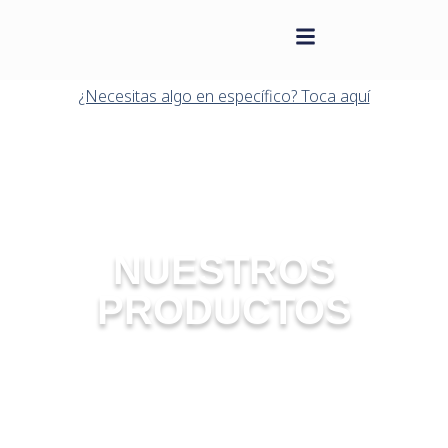
contenido
Saltar
al
¿Necesitas algo en específico? Toca aquí
contenido
NUESTROS
PRODUCTOS