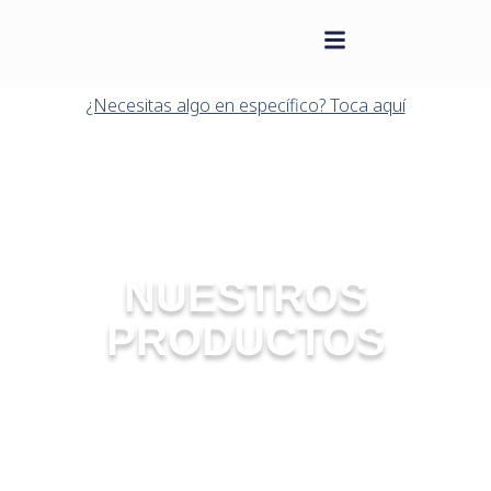
contenido
Saltar
al
¿Necesitas algo en específico? Toca aquí
contenido
NUESTROS
PRODUCTOS